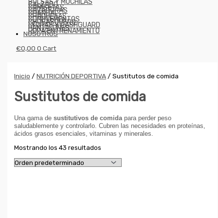
BOLSAS Y MOCHILAS
CALZADO
CAMISETAS
CAZADORAS
CHANDAL
CHAQUETAS
COMPLEMENTOS
CHUBASQUERO
LYCRAS Y RASHGUARD
PANTALONES
ROPA ENTRENAMIENTO
NOSOTROS
€
0,00
0
Cart
Inicio
/
NUTRICIÓN DEPORTIVA
/ Sustitutos de comida
Sustitutos de comida
Una gama de
sustitutivos de comida
para perder peso
saludablemente y controlarlo. Cubren las necesidades en proteínas,
ácidos grasos esenciales, vitaminas y minerales.
Mostrando los 43 resultados